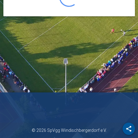
share
© 2026 SpVgg Windischbergerdorf e.V.