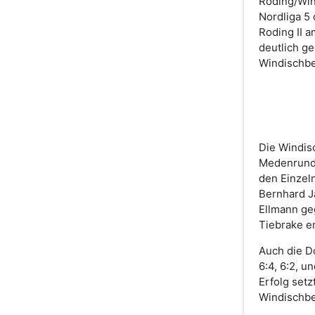
Roding/Win
Nordliga 5 
Roding II a
deutlich g
Windischbe
Die Windis
Medenrunde
den Einzel
Bernhard J
Ellmann geg
Tiebrake e
Auch die D
6:4, 6:2, u
Erfolg setz
Windischbe