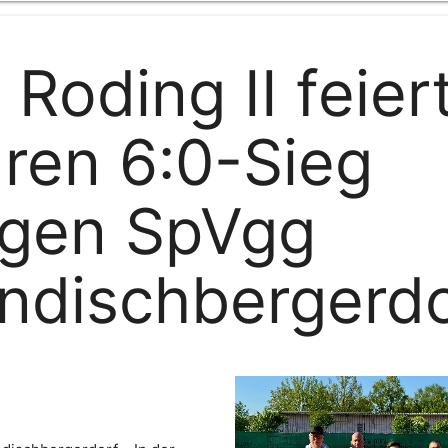
 Roding II feier
aren 6:0-Sieg
gen SpVgg
ndischbergerdo