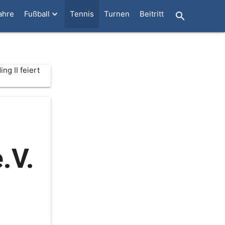
ahre
Fußball
Tennis
Turnen
Beitritt
search
ng II feiert
.V.