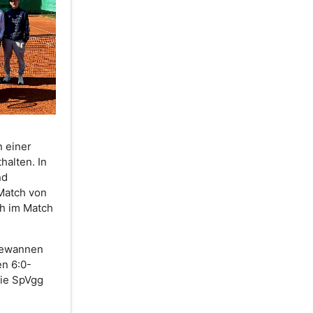
n einer
halten. In
nd
Match von
ich im Match
 gewannen
en 6:0-
die SpVgg