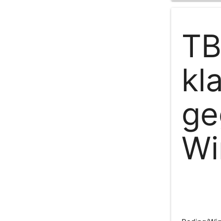
TB
kl
ge
Wi