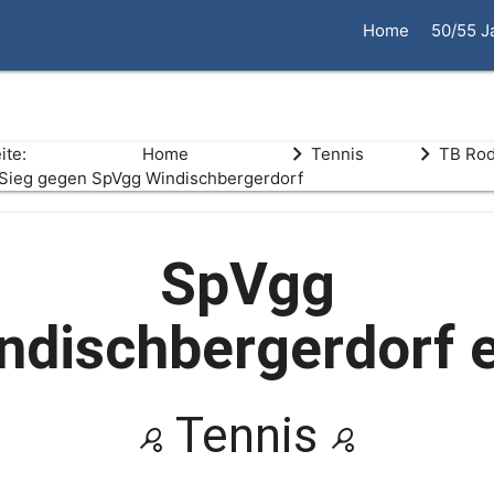
Home
50/55 J
eite:
Home
Tennis
TB Rodi
-Sieg gegen SpVgg Windischbergerdorf
SpVgg
ndischbergerdorf e
Tennis
sports_tennis
sports_tennis