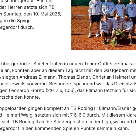
dischbergerdorf – In der
der Herren setzte sich TB
m Sonntag, den 10. Mai 2026,
egen die SpVgg
rgerdorf durch.
chbergerdorfer Spieler traten in neuen Team-Outfits erstmals i
 an, konnten aber an diesem Tag nicht mit den Gastgebern mit
n siegten Andreas Ellmann, Thomas Elsner, Christian Heimerl u
äger jeweils souverän. Besonders spannend war das Dreisatz-
en Leonardo Fiorito (2:6, 7:6, 10:6), das Ellmann letztlich für s
ntscheiden konnte.
oppelpartien gingen komplett an TB Roding II: Ellmann/Elsner
nd Heimerl/Weigl setzten sich mit 7:6, 6:0 durch. Mit diesem klar
t sich TB Roding II an die Spitzenposition in der Liga, während 
rgerdorf in den kommenden Spielen Punkte sammeln kann.